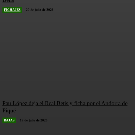
FICHAJES
20 de julio de 2026
Pau López deja el Real Betis y ficha por el Andorra de
Piqué
BAJAS
17 de julio de 2026