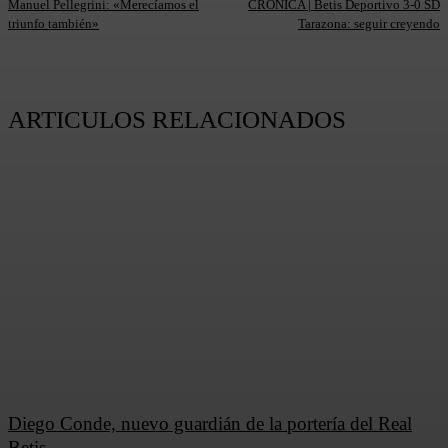
Manuel Pellegrini: «Merecíamos el
CRÓNICA | Betis Deportivo 3-0 SD
triunfo también»
Tarazona: seguir creyendo
ARTICULOS RELACIONADOS
Diego Conde, nuevo guardián de la portería del Real
Betis