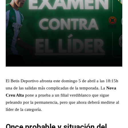
Facebook
X
Pinterest
What
El Betis Deportivo afronta este domingo 5 de abril a las 18:15h
una de las salidas más complicadas de la temporada. La
Nova
Creu Alta
pone a prueba a un filial verdiblanco que sigue
peleando por la permanencia, pero que ahora deberá medirse al
líder de la categoría.
Once probable y situación del