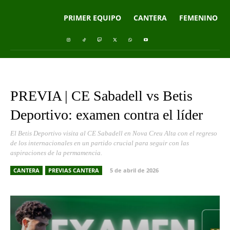
PRIMER EQUIPO
CANTERA
FEMENINO
PREVIA | CE Sabadell vs Betis
Deportivo: examen contra el líder
El Betis Deportivo visita al CE Sabadell en Nova Creu Alta con el regreso
de los internacionales en un partido crucial para seguir con las
aspiraciones de la permamencia.
CANTERA
PREVIAS CANTERA
5 de abril de 2026