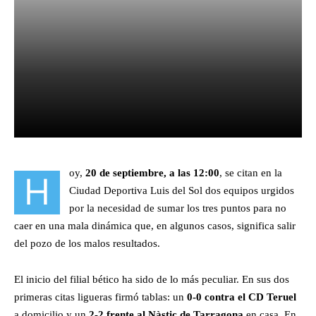
Facebook
X
Pinterest
What
oy,
20 de septiembre, a las 12:00
, se citan en la
H
Ciudad Deportiva Luis del Sol dos equipos urgidos
por la necesidad de sumar los tres puntos para no
caer en una mala dinámica que, en algunos casos, significa salir
del pozo de los malos resultados.
El inicio del filial bético ha sido de lo más peculiar. En sus dos
primeras citas ligueras firmó tablas: un
0-0 contra el CD Teruel
a domicilio y un
2-2 frente al Nàstic de Tarragona
en casa. En