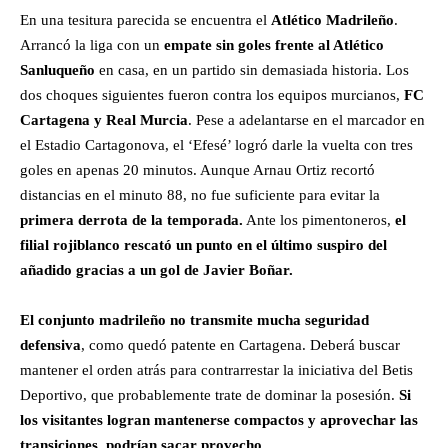
En una tesitura parecida se encuentra el
Atlético Madrileño
.
Arrancó la liga con un
empate sin goles frente al Atlético
Sanluqueño
en casa, en un partido sin demasiada historia. Los
dos choques siguientes fueron contra los equipos murcianos,
FC
Cartagena y Real Murcia
. Pese a adelantarse en el marcador en
el Estadio Cartagonova, el ‘Efesé’ logró darle la vuelta con tres
goles en apenas 20 minutos. Aunque Arnau Ortiz recortó
distancias en el minuto 88, no fue suficiente para evitar la
primera derrota de la temporada.
Ante los pimentoneros,
el
filial rojiblanco rescató un punto en el último suspiro del
añadido gracias a un gol de Javier Boñar.
El conjunto madrileño no transmite mucha seguridad
defensiva
, como quedó patente en Cartagena. Deberá buscar
mantener el orden atrás para contrarrestar la iniciativa del Betis
Deportivo, que probablemente trate de dominar la posesión.
Si
los visitantes logran mantenerse compactos y aprovechar las
transiciones, podrían sacar provecho.