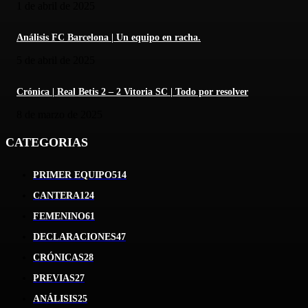
1 de abril de 2025
Análisis FC Barcelona | Un equipo en racha.
5 de abril de 2025
Crónica | Real Betis 2 – 2 Vitoria SC | Todo por resolver
8 de marzo de 2025
CATEGORIAS
PRIMER EQUIPO
514
CANTERA
124
FEMENINO
61
DECLARACIONES
47
CRÓNICAS
28
PREVIAS
27
ANÁLISIS
25