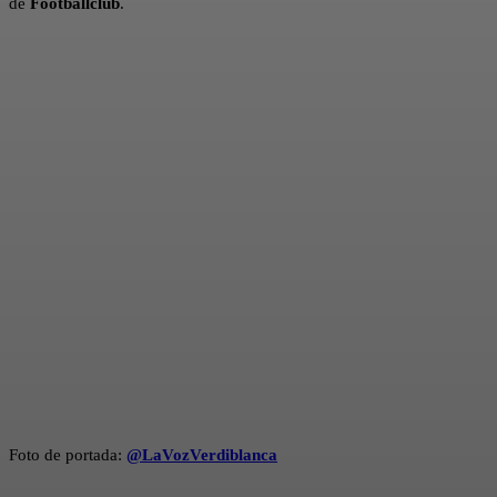
de
Footballclub
.
Foto de portada:
@LaVozVerdiblanca