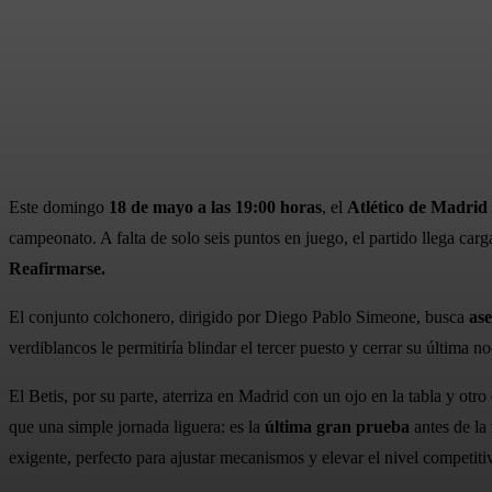
Cuota
Facebook
X
Pinterest
Este domingo
18 de mayo a las 19:00 horas
, el
Atlético de Madrid
campeonato. A falta de solo seis puntos en juego, el partido llega ca
Reafirmarse.
El conjunto colchonero, dirigido por Diego Pablo Simeone, busca
ase
verdiblancos le permitiría blindar el tercer puesto y cerrar su última n
El Betis, por su parte, aterriza en Madrid con un ojo en la tabla y ot
que una simple jornada liguera: es la
última gran prueba
antes de la
exigente, perfecto para ajustar mecanismos y elevar el nivel competitiv