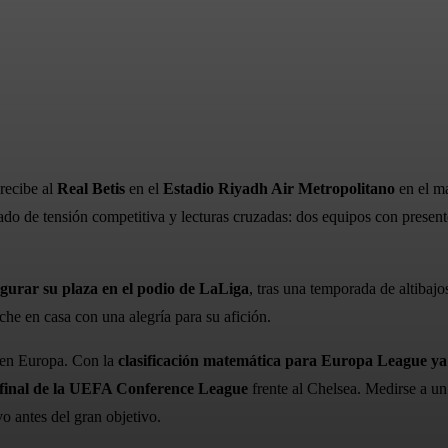
WhatsApp
recibe al
Real Betis
en el
Estadio Riyadh Air Metropolitano
en el m
rgado de tensión competitiva y lecturas cruzadas: dos equipos con prese
gurar su plaza en el podio de LaLiga
, tras una temporada de altibajo
oche en casa con una alegría para su afición.
ro en Europa. Con la
clasificación matemática para Europa League y
final de la UEFA Conference League
frente al Chelsea. Medirse a un
o antes del gran objetivo.