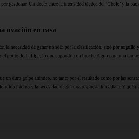
or gestionar. Un duelo entre la intensidad táctica del ‘Cholo’ y la pausa
ma ovación en casa
on la necesidad de ganar no solo por la clasificación, sino por
orgullo 
n el podio de LaLiga, lo que supondría un broche digno para una tempor
fue un duro golpe anímico, no tanto por el resultado como por las sens
do ruido interno y la necesidad de dar una respuesta inmediata. Y qué 