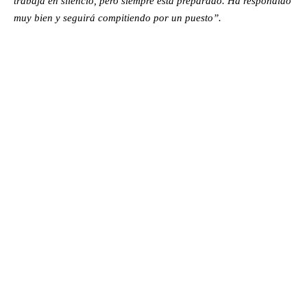
trabaja en silencio, pero siempre está preparado. Ha respondido
muy bien y seguirá compitiendo por un puesto”.