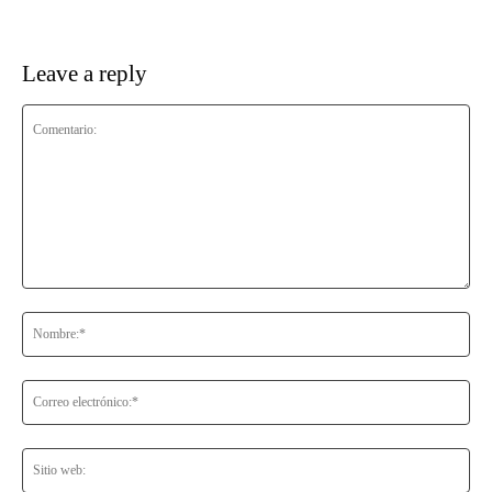
Leave a reply
Comentario:
No
Co
ele
Sit
we