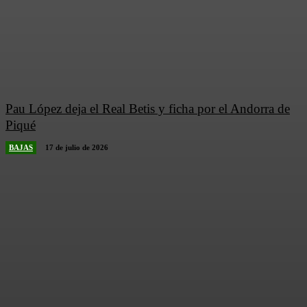
Pau López deja el Real Betis y ficha por el Andorra de
Piqué
BAJAS
17 de julio de 2026