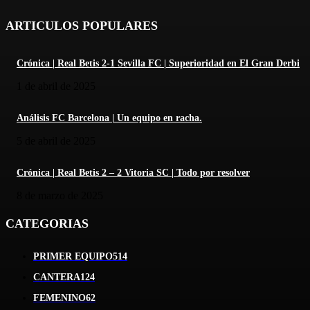
ARTICULOS POPULARES
Crónica | Real Betis 2-1 Sevilla FC | Superioridad en El Gran Derbi
1 de abril de 2025
Análisis FC Barcelona | Un equipo en racha.
5 de abril de 2025
Crónica | Real Betis 2 – 2 Vitoria SC | Todo por resolver
8 de marzo de 2025
CATEGORIAS
PRIMER EQUIPO
514
CANTERA
124
FEMENINO
62