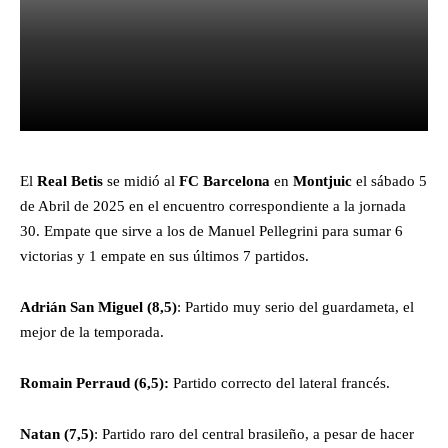
Facebook
X
Pinterest
What
El
Real Betis
se midió al
FC Barcelona
en
Montjuic
el sábado 5
de Abril de 2025 en el encuentro correspondiente a la jornada
30. Empate que sirve a los de Manuel Pellegrini para sumar 6
victorias y 1 empate en sus últimos 7 partidos.
Adrián San Miguel
(8,5)
: Partido muy serio del guardameta, el
mejor de la temporada.
Romain Perraud
(6,5):
Partido correcto del lateral francés.
Natan
(7,5)
: Partido raro del central brasileño, a pesar de hacer