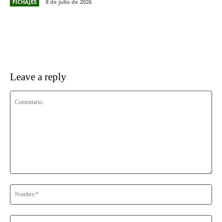
FICHAJES
8 de julio de 2026
Leave a reply
Comentario:
No
Co