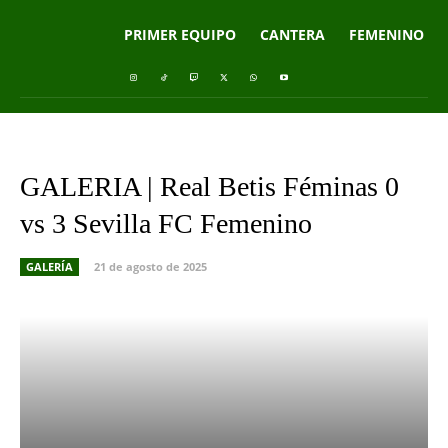
PRIMER EQUIPO
CANTERA
FEMENINO
GALERIA | Real Betis Féminas 0
vs 3 Sevilla FC Femenino
GALERÍA
21 de agosto de 2025