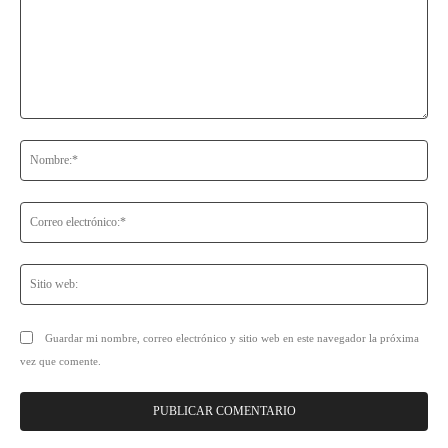
Comentario:
No
Co
ele
Sit
we
Guardar mi nombre, correo electrónico y sitio web en este navegador la próxima
vez que comente.