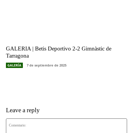
GALERIA | Betis Deportivo 2-2 Gimnàstic de
Tarragona
GALERÍA
7 de septiembre de 2025
Leave a reply