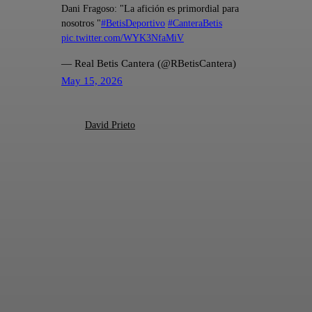
Dani Fragoso: "La afición es primordial para
nosotros "
#BetisDeportivo
#CanteraBetis
pic.twitter.com/WYK3NfaMiV
— Real Betis Cantera (@RBetisCantera)
May 15, 2026
David Prieto