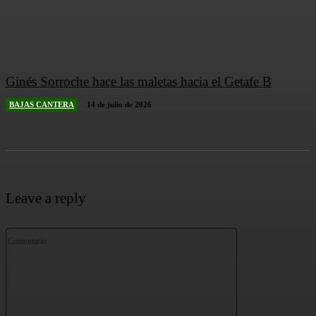
Ginés Sorroche hace las maletas hacia el Getafe B
BAJAS CANTERA
14 de julio de 2026
Leave a reply
Comentario: