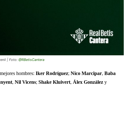
enil | Foto:
@RBetisCantera
 mejores hombres:
Iker Rodríguez
;
Nico Marcipar
,
Baba
nyent
,
Nil Vicens
;
Shake Kluivert
,
Álex González
y