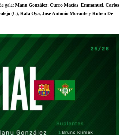
de gala:
Manu González
;
Curro Macías
,
Emmanuel
,
Carlos
alejo
(C);
Rafa Oya
,
José Antonio Morante
y
Rubén De