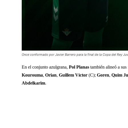
Once conformado por Javier Barrero para la final de la Copa del Rey Juv
En el conjunto azulgrana,
Pol Planas
también alineó a sus
Kourouma
,
Orian
,
Guillem Víctor
(C);
Goren
,
Quim Ju
Abdelkarim
.