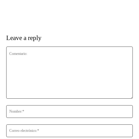
Leave a reply
Comentario:
No
Co
ele