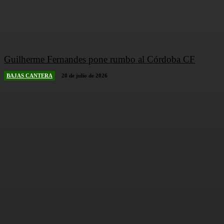
Guilherme Fernandes pone rumbo al Córdoba CF
BAJAS CANTERA
20 de julio de 2026