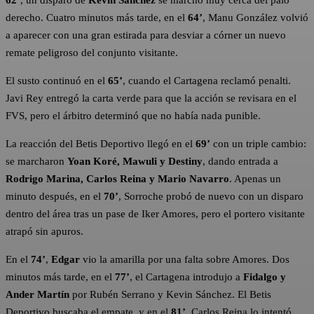
62’
, un disparo de
Kevin Sánchez
se marchó muy cerca del palo
derecho. Cuatro minutos más tarde, en el
64’
, Manu González volvió
a aparecer con una gran estirada para desviar a córner un nuevo
remate peligroso del conjunto visitante.
El susto continuó en el
65’
, cuando el Cartagena reclamó penalti.
Javi Rey entregó la carta verde para que la acción se revisara en el
FVS, pero el árbitro determinó que no había nada punible.
La reacción del Betis Deportivo llegó en el
69’
con un triple cambio:
se marcharon
Yoan Koré, Mawuli y Destiny
, dando entrada a
Rodrigo Marina, Carlos Reina y Mario Navarro
. Apenas un
minuto después, en el
70’
, Sorroche probó de nuevo con un disparo
dentro del área tras un pase de Iker Amores, pero el portero visitante
atrapó sin apuros.
En el
74’
,
Edgar
vio la amarilla por una falta sobre Amores. Dos
minutos más tarde, en el
77’
, el Cartagena introdujo a
Fidalgo y
Ander Martín
por Rubén Serrano y Kevin Sánchez. El Betis
Deportivo buscaba el empate, y en el
81’
, Carlos Reina lo intentó