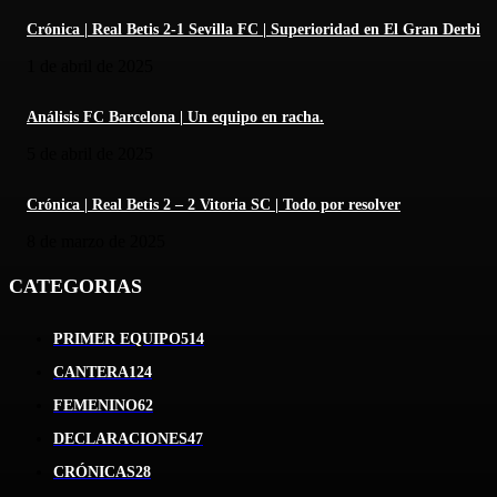
Crónica | Real Betis 2-1 Sevilla FC | Superioridad en El Gran Derbi
1 de abril de 2025
Análisis FC Barcelona | Un equipo en racha.
5 de abril de 2025
Crónica | Real Betis 2 – 2 Vitoria SC | Todo por resolver
8 de marzo de 2025
CATEGORIAS
PRIMER EQUIPO
514
CANTERA
124
FEMENINO
62
DECLARACIONES
47
CRÓNICAS
28