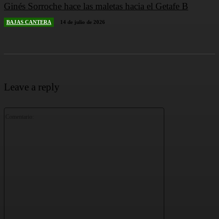
Ginés Sorroche hace las maletas hacia el Getafe B
BAJAS CANTERA
14 de julio de 2026
Leave a reply
Comentario: