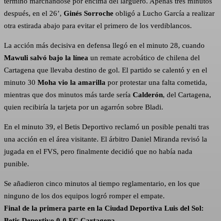
terminó marchándose por encima del larguero. Apenas tres minutos
después, en el 26’,
Ginés Sorroche
obligó a Lucho García a realizar
otra estirada abajo para evitar el primero de los verdiblancos.
La acción más decisiva en defensa llegó en el minuto 28, cuando
Mawuli salvó bajo la línea
un remate acrobático de chilena del
Cartagena que llevaba destino de gol. El partido se calentó y en el
minuto 30
Moha vio la amarilla
por protestar una falta cometida,
mientras que dos minutos más tarde sería
Calderón
, del Cartagena,
quien recibiría la tarjeta por un agarrón sobre Bladi.
En el minuto 39, el Betis Deportivo reclamó un posible penalti tras
una acción en el área visitante. El árbitro Daniel Miranda revisó la
jugada en el FVS, pero finalmente decidió que no había nada
punible.
Se añadieron cinco minutos al tiempo reglamentario, en los que
ninguno de los dos equipos logró romper el empate.
Final de la primera parte en la Ciudad Deportiva Luis del Sol:
Betis Deportivo 0-0 FC Cartagena.