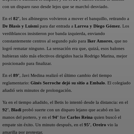
con un disparo raso desde lejos que se marchó desviado.
En el
82’
, los albinegros volvieron a mover el banquillo, retirando a
De Blasis y Luismi
para dar entrada a
Larrea y Diego Gómez
. Los
verdiblancos insistieron por banda izquierda, enviando
constantemente centros al segundo palo para
Iker Amores
, que no
logró rematar ninguno. La sensación era que, quizá, esos balones
hubieran sido más efectivos dirigidos hacia Rodrigo Marina, mejor
posicionado para finalizar.
En el
89’
, Javi Medina realizó el último cambio del tiempo
reglamentario:
Ginés Sorroche dejó su sitio a Embalo
. El colegiado
añadió seis minutos de prolongación.
Ya en el tiempo añadido, el Betis lo intentó desde la distancia: en el
92’
,
Bladi
probó suerte con un disparo lejano que acabó en las
manos del portero, y en el
94’
fue
Carlos Reina
quien buscó el
empate sin éxito. Un minuto después, en el
95’
,
Oreiro
vio la
amarilla por protestar.