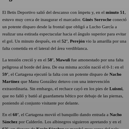
El Betis Deportivo salió del descanso con ímpetu y, en el
minuto 51
,
estuvo muy cerca de inaugurar el marcador.
Ginés Sorroche
conectó
un potente disparo desde la frontal que obligó a Lucho García a
realizar una estirada espectacular hacia el ángulo superior para evitar
el gol. Un minuto después, en el
52’
,
Perejón
vio la amarilla por una
falta cometida en el lateral del área verdiblanca.
La tensión creció y en el
58’
,
Mawuli
fue amonestado por una falta
peligrosa al borde del área. De esa misma acción nació el 0-1: en el
59’
, el Cartagena ejecutó la falta con un potente disparo de
Nacho
Martínez
que Manu González detuvo con una intervención
extraordinaria. Sin embargo, el rechace cayó en los pies de
Luismi
,
que no falló y batió al guardameta bético por debajo de las piernas,
poniendo al conjunto visitante por delante.
En el
60’
, el Cartagena movió el banquillo dando entrada a
Nacho
Sánchez
por Calderón. Los albinegros siguieron apretando y en el