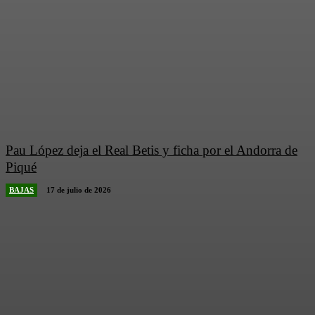
Pau López deja el Real Betis y ficha por el Andorra de
Piqué
BAJAS
17 de julio de 2026