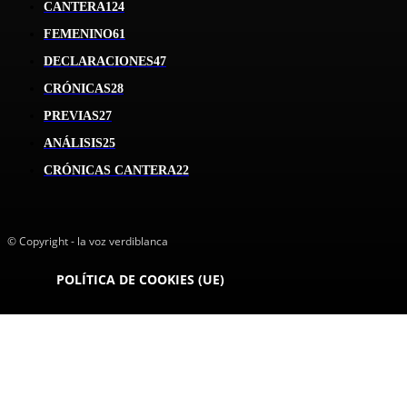
CANTERA
124
FEMENINO
61
DECLARACIONES
47
CRÓNICAS
28
PREVIAS
27
ANÁLISIS
25
CRÓNICAS CANTERA
22
© Copyright - la voz verdiblanca
POLÍTICA DE COOKIES (UE)