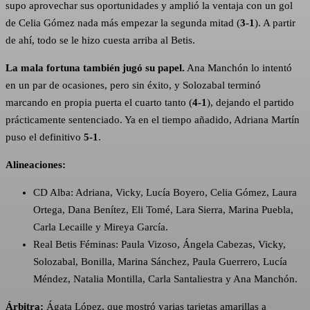
supo aprovechar sus oportunidades y amplió la ventaja con un gol
de Celia Gómez nada más empezar la segunda mitad (
3-1
). A partir
de ahí, todo se le hizo cuesta arriba al Betis.
La mala fortuna también jugó su papel.
Ana Manchón lo intentó
en un par de ocasiones, pero sin éxito, y Solozabal terminó
marcando en propia puerta el cuarto tanto (
4-1
), dejando el partido
prácticamente sentenciado. Ya en el tiempo añadido, Adriana Martín
puso el definitivo
5-1
.
Alineaciones:
CD Alba: Adriana, Vicky, Lucía Boyero, Celia Gómez, Laura
Ortega, Dana Benítez, Eli Tomé, Lara Sierra, Marina Puebla,
Carla Lecaille y Mireya García.
Real Betis Féminas: Paula Vizoso, Ángela Cabezas, Vicky,
Solozabal, Bonilla, Marina Sánchez, Paula Guerrero, Lucía
Méndez, Natalia Montilla, Carla Santaliestra y Ana Manchón.
Árbitra:
Ágata López, que mostró varias tarjetas amarillas a