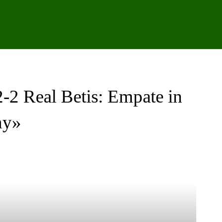
IPO
CANTERA
FEMENINO
PODCAST
GALER
 2-2 Real Betis: Empate in
ny»