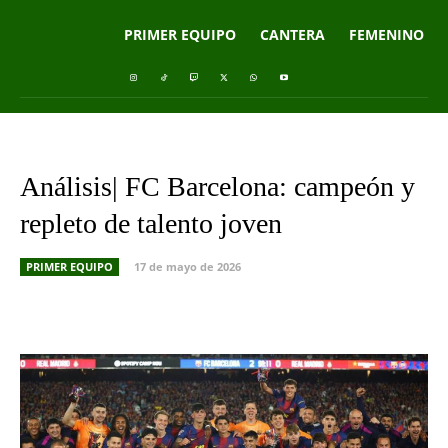
PRIMER EQUIPO
CANTERA
FEMENINO
Análisis| FC Barcelona: campeón y
repleto de talento joven
PRIMER EQUIPO
17 de mayo de 2026
Facebook
X
Pinterest
What