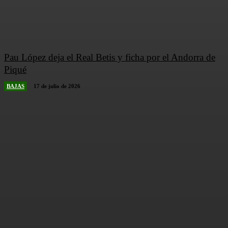
Pau López deja el Real Betis y ficha por el Andorra de
Piqué
BAJAS
17 de julio de 2026