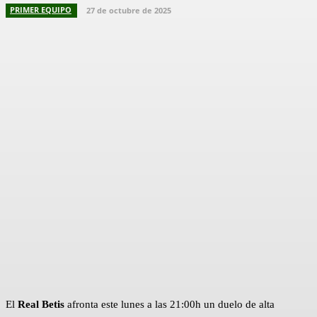
PRIMER EQUIPO
27 de octubre de 2025
Facebook
X
Pinterest
WhatsApp
El
Real Betis
afronta este lunes a las 21:00h un duelo de alta