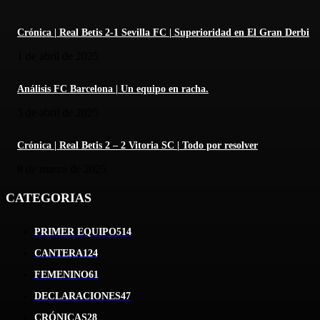
Crónica | Real Betis 2-1 Sevilla FC | Superioridad en El Gran Derbi
1 de abril de 2025
Análisis FC Barcelona | Un equipo en racha.
5 de abril de 2025
Crónica | Real Betis 2 – 2 Vitoria SC | Todo por resolver
8 de marzo de 2025
CATEGORIAS
PRIMER EQUIPO
514
CANTERA
124
FEMENINO
61
DECLARACIONES
47
CRÓNICAS
28