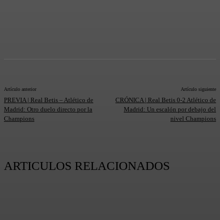
Artículo anterior
Artículo siguiente
PREVIA | Real Betis – Atlético de
CRÓNICA | Real Betis 0-2 Atlético de
Madrid: Otro duelo directo por la
Madrid: Un escalón por debajo del
Champions
nivel Champions
ARTICULOS RELACIONADOS