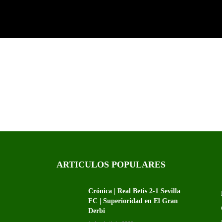
ARTICULOS POPULARES
Crónica | Real Betis 2-1 Sevilla
FC | Superioridad en El Gran
Derbi