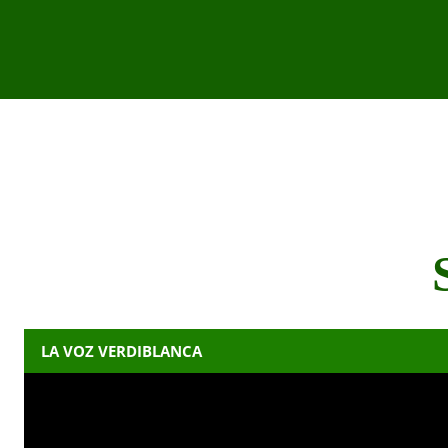
PRIMER EQU
LA VOZ VERDIBLANCA