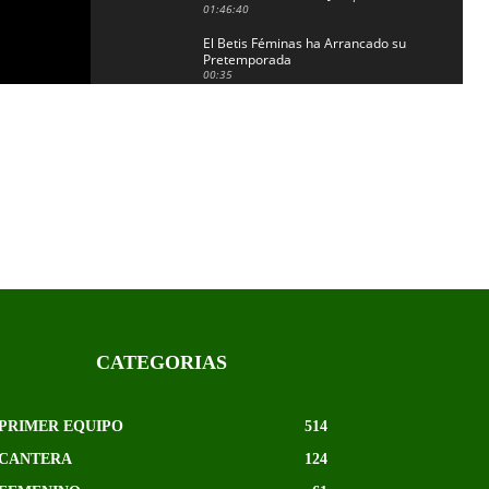
BETIS
01:46:40
El Betis Féminas ha Arrancado su
Pretemporada
00:35
¿Que Opinión tienes de Diego
Conde?
00:25
CATEGORIAS
PRIMER EQUIPO
514
CANTERA
124