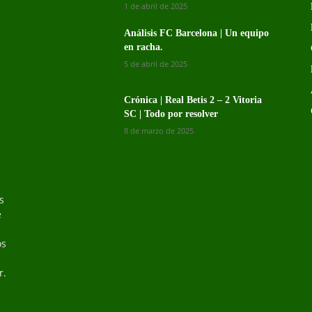
1 de abril de 2025
Análisis FC Barcelona | Un equipo
en racha.
5 de abril de 2025
Crónica | Real Betis 2 – 2 Vitoria
SC | Todo por resolver
8 de marzo de 2025
s
s
e
os
r.