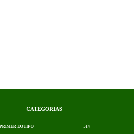
CATEGORIAS
PRIMER EQUIPO
514