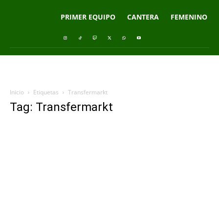
PRIMER EQUIPO
CANTERA
FEMENINO
Inicio
Etiquetas
Transfermarkt
Tag: Transfermarkt