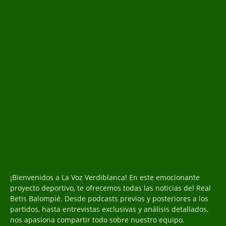
¡Bienvenidos a La Voz Verdiblanca! En este emocionante
proyecto deportivo, te ofrecemos todas las noticias del Real
Betis Balompié. Desde podcasts previos y posteriores a los
partidos, hasta entrevistas exclusivas y análisis detallados,
nos apasiona compartir todo sobre nuestro equipo.