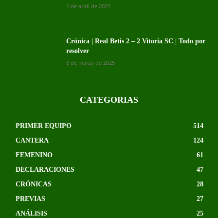
5 de abril de 2025
Crónica | Real Betis 2 – 2 Vitoria SC | Todo por
resolver
8 de marzo de 2025
CATEGORIAS
PRIMER EQUIPO
514
CANTERA
124
FEMENINO
61
DECLARACIONES
47
CRÓNICAS
28
PREVIAS
27
ANÁLISIS
25