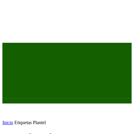
PRIMER EQUIPO
CANTERA
FEMENINO
PODCAS
Inicio
Etiquetas
Plantel