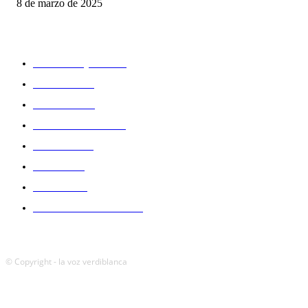
8 de marzo de 2025
CATEGORIAS
PRIMER EQUIPO
514
CANTERA
124
FEMENINO
61
DECLARACIONES
47
CRÓNICAS
28
PREVIAS
27
ANÁLISIS
25
CRÓNICAS CANTERA
22
© Copyright - la voz verdiblanca
POLÍTICA DE COOKIES (UE)