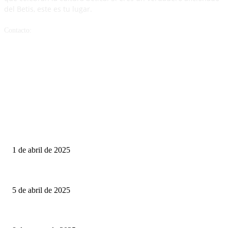
del Betis, este es tu lugar.
Contacto:
lavozverdiblancaa@gmail.com
ARTICULOS POPULARES
Crónica | Real Betis 2-1 Sevilla FC | Superioridad en El Gran Derbi
1 de abril de 2025
Análisis FC Barcelona | Un equipo en racha.
5 de abril de 2025
Crónica | Real Betis 2 – 2 Vitoria SC | Todo por resolver