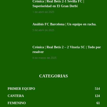
Crónica | Real Betis 2-1 Sevilla FC |
Superioridad en El Gran Derbi
1 de abril de 2025
Análisis FC Barcelona | Un equipo en racha.
5 de abril de 2025
Crónica | Real Betis 2 – 2 Vitoria SC | Todo por
resolver
8 de marzo de 2025
CATEGORIAS
PRIMER EQUIPO
514
CANTERA
124
FEMENINO
61