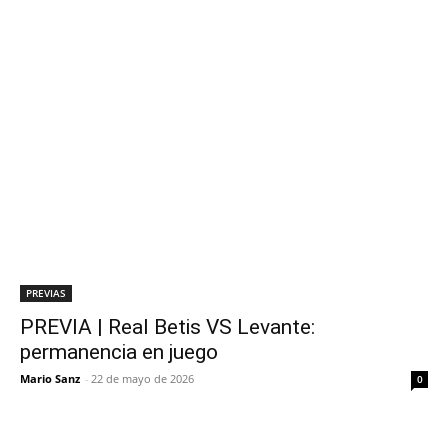
PREVIAS
PREVIA | Real Betis VS Levante:
permanencia en juego
Mario Sanz
-
22 de mayo de 2026
0