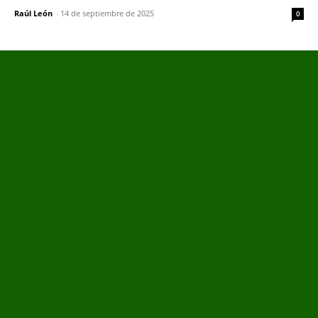
Raúl León
-
14 de septiembre de 2025
0