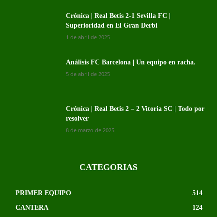
Crónica | Real Betis 2-1 Sevilla FC |
Superioridad en El Gran Derbi
1 de abril de 2025
Análisis FC Barcelona | Un equipo en racha.
5 de abril de 2025
Crónica | Real Betis 2 – 2 Vitoria SC | Todo por
resolver
8 de marzo de 2025
CATEGORIAS
PRIMER EQUIPO
514
CANTERA
124