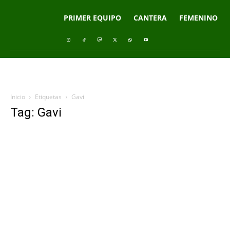
PRIMER EQUIPO
CANTERA
FEMENINO
Inicio
Etiquetas
Gavi
Tag: Gavi