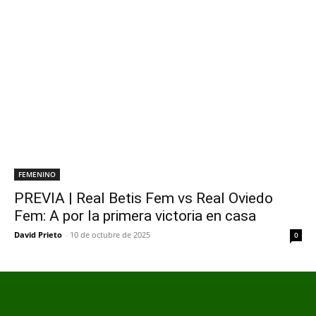
FEMENINO
PREVIA | Real Betis Fem vs Real Oviedo
Fem: A por la primera victoria en casa
David Prieto
-
10 de octubre de 2025
0