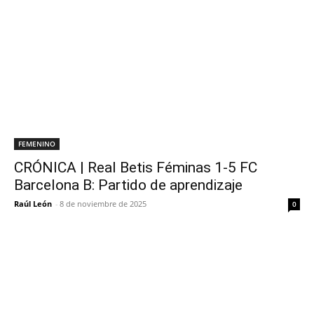
FEMENINO
CRÓNICA | Real Betis Féminas 1-5 FC
Barcelona B: Partido de aprendizaje
Raúl León
-
8 de noviembre de 2025
0