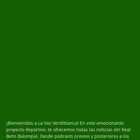
¡Bienvenidos a La Voz Verdiblanca! En este emocionante
proyecto deportivo, te ofrecemos todas las noticias del Real
Betis Balompié. Desde podcasts previos y posteriores a los