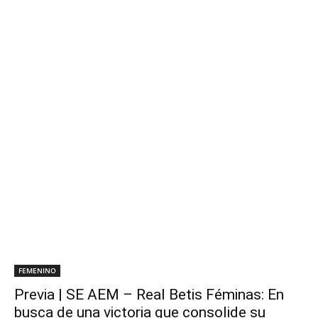
FEMENINO
Previa | SE AEM – Real Betis Féminas: En
busca de una victoria que consolide su