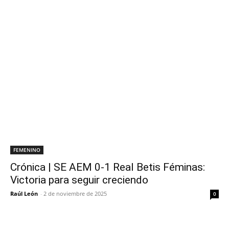
FEMENINO
Crónica | SE AEM 0-1 Real Betis Féminas:
Victoria para seguir creciendo
Raúl León
-
2 de noviembre de 2025
0