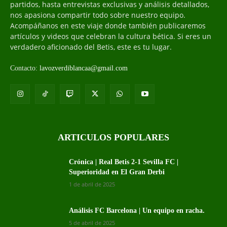
partidos, hasta entrevistas exclusivas y análisis detallados,
nos apasiona compartir todo sobre nuestro equipo.
Acompáñanos en este viaje donde también publicaremos
artículos y videos que celebran la cultura bética. Si eres un
verdadero aficionado del Betis, este es tu lugar.
Contacto:
lavozverdiblancaa@gmail.com
ARTICULOS POPULARES
Crónica | Real Betis 2-1 Sevilla FC |
Superioridad en El Gran Derbi
1 de abril de 2025
Análisis FC Barcelona | Un equipo en racha.
5 de abril de 2025