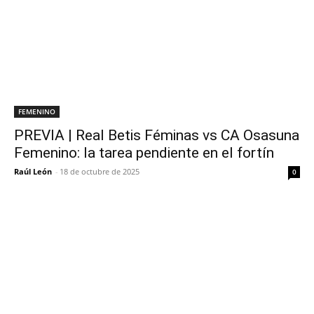
FEMENINO
PREVIA | Real Betis Féminas vs CA Osasuna
Femenino: la tarea pendiente en el fortín
Raúl León
-
18 de octubre de 2025
0