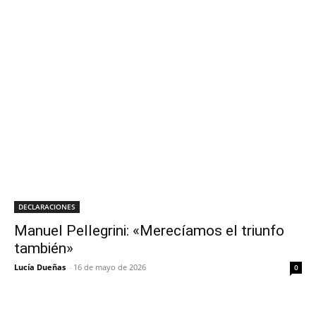
DECLARACIONES
Manuel Pellegrini: «Merecíamos el triunfo
también»
Lucía Dueñas
-
16 de mayo de 2026
0