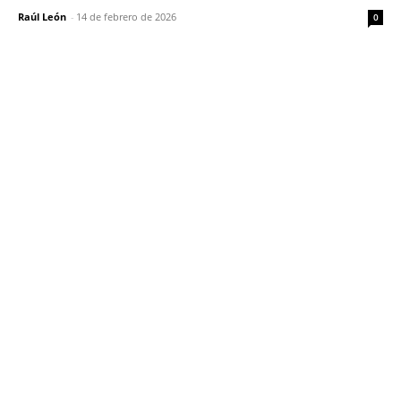
Raúl León
-
14 de febrero de 2026
0