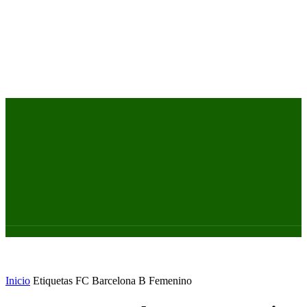
PRIMER EQUIPO
CANTERA
FEMENINO
PODCAS
Inicio
Etiquetas
FC Barcelona B Femenino