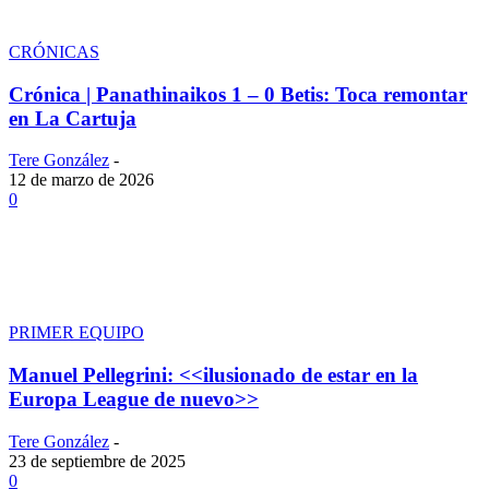
CRÓNICAS
Crónica | Panathinaikos 1 – 0 Betis: Toca remontar
en La Cartuja
Tere González
-
12 de marzo de 2026
0
PRIMER EQUIPO
Manuel Pellegrini: <<ilusionado de estar en la
Europa League de nuevo>>
Tere González
-
23 de septiembre de 2025
0