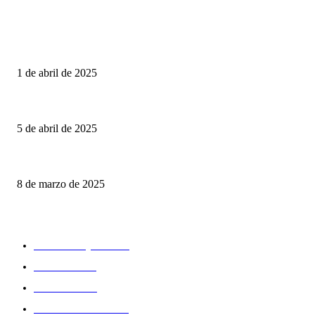
ARTICULOS POPULARES
Crónica | Real Betis 2-1 Sevilla FC | Superioridad en El Gran Derbi
1 de abril de 2025
Análisis FC Barcelona | Un equipo en racha.
5 de abril de 2025
Crónica | Real Betis 2 – 2 Vitoria SC | Todo por resolver
8 de marzo de 2025
CATEGORIAS
PRIMER EQUIPO
514
CANTERA
124
FEMENINO
61
DECLARACIONES
47