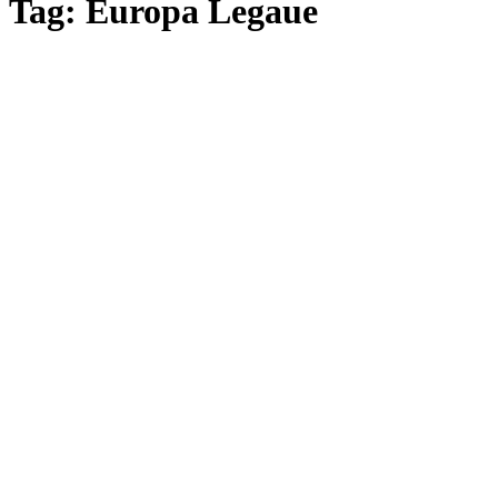
Tag: Europa Legaue