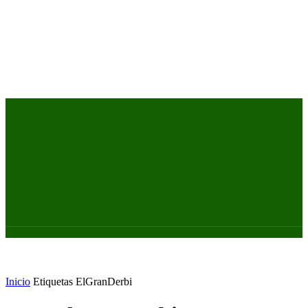
PRIMER EQUIPO
CANTERA
FEMENINO
PODCAS
Inicio
Etiquetas
ElGranDerbi