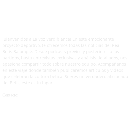
¡Bienvenidos a La Voz Verdiblanca! En este emocionante
proyecto deportivo, te ofrecemos todas las noticias del Real
Betis Balompié. Desde podcasts previos y posteriores a los
partidos, hasta entrevistas exclusivas y análisis detallados, nos
apasiona compartir todo sobre nuestro equipo. Acompáñanos
en este viaje donde también publicaremos artículos y videos
que celebran la cultura bética. Si eres un verdadero aficionado
del Betis, este es tu lugar.
Contacto:
lavozverdiblancaa@gmail.com