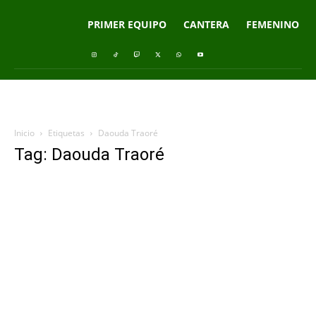
PRIMER EQUIPO
CANTERA
FEMENINO
Inicio
Etiquetas
Daouda Traoré
Tag: Daouda Traoré