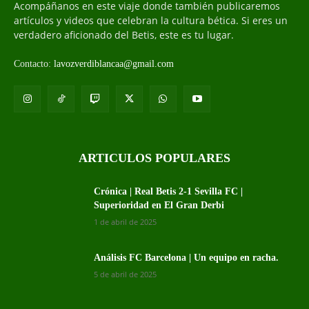
Acompáñanos en este viaje donde también publicaremos
artículos y videos que celebran la cultura bética. Si eres un
verdadero aficionado del Betis, este es tu lugar.
Contacto:
lavozverdiblancaa@gmail.com
ARTICULOS POPULARES
Crónica | Real Betis 2-1 Sevilla FC |
Superioridad en El Gran Derbi
1 de abril de 2025
Análisis FC Barcelona | Un equipo en racha.
5 de abril de 2025