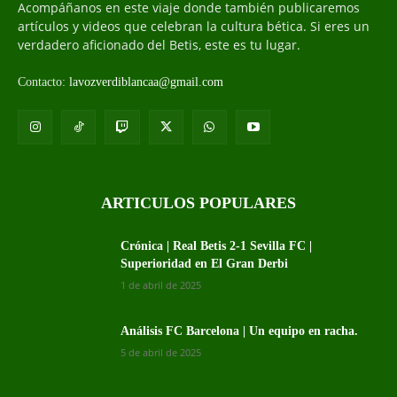
Acompáñanos en este viaje donde también publicaremos
artículos y videos que celebran la cultura bética. Si eres un
verdadero aficionado del Betis, este es tu lugar.
Contacto:
lavozverdiblancaa@gmail.com
ARTICULOS POPULARES
Crónica | Real Betis 2-1 Sevilla FC |
Superioridad en El Gran Derbi
1 de abril de 2025
Análisis FC Barcelona | Un equipo en racha.
5 de abril de 2025