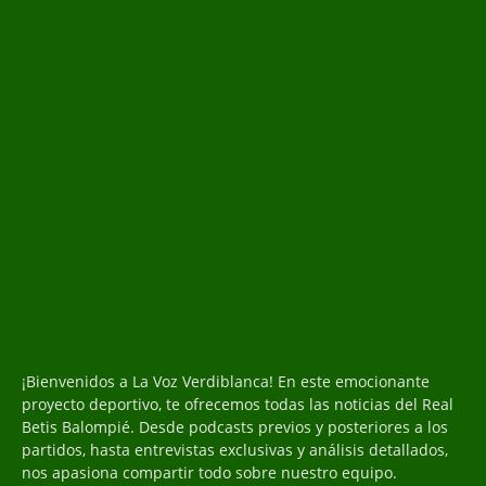
¡Bienvenidos a La Voz Verdiblanca! En este emocionante
proyecto deportivo, te ofrecemos todas las noticias del Real
Betis Balompié. Desde podcasts previos y posteriores a los
partidos, hasta entrevistas exclusivas y análisis detallados,
nos apasiona compartir todo sobre nuestro equipo.