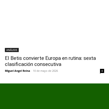
ANÁLISIS
El Betis convierte Europa en rutina: sexta
clasificación consecutiva
Miguel Angel Reina
-
10 de mayo de 2026
0