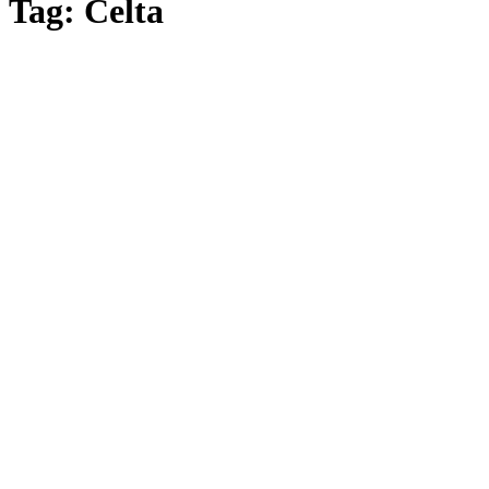
Tag: Celta