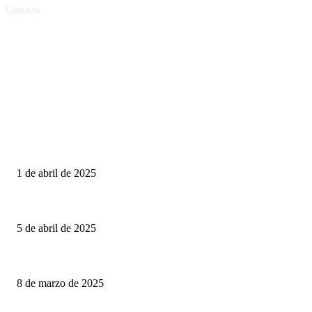
Contacto:
lavozverdiblancaa@gmail.com
ARTICULOS POPULARES
Crónica | Real Betis 2-1 Sevilla FC | Superioridad en El Gran Derbi
1 de abril de 2025
Análisis FC Barcelona | Un equipo en racha.
5 de abril de 2025
Crónica | Real Betis 2 – 2 Vitoria SC | Todo por resolver
8 de marzo de 2025
CATEGORIAS