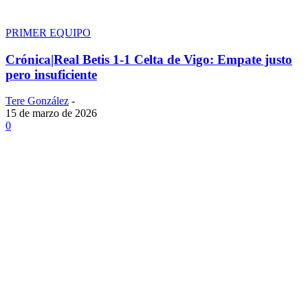
PRIMER EQUIPO
Crónica|Real Betis 1-1 Celta de Vigo: Empate justo
pero insuficiente
Tere González
-
15 de marzo de 2026
0