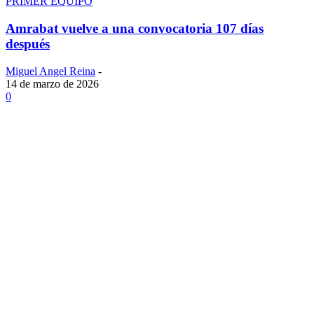
PRIMER EQUIPO
Amrabat vuelve a una convocatoria 107 días
después
Miguel Angel Reina
-
14 de marzo de 2026
0