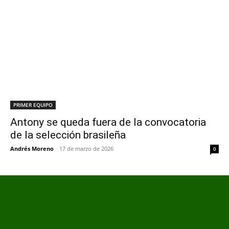
PRIMER EQUIPO
Antony se queda fuera de la convocatoria
de la selección brasileña
Andrés Moreno
-
17 de marzo de 2026
0