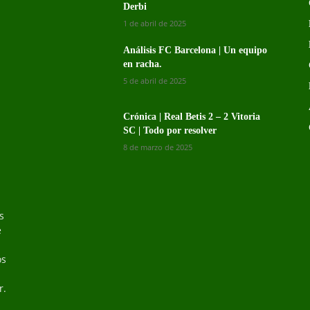
Derbi
1 de abril de 2025
Análisis FC Barcelona | Un equipo
en racha.
5 de abril de 2025
Crónica | Real Betis 2 – 2 Vitoria
SC | Todo por resolver
8 de marzo de 2025
s
s
e
os
r.