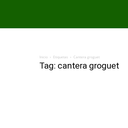
PRIMER EQU
Inicio
Etiquetas
Cantera groguet
Tag: cantera groguet