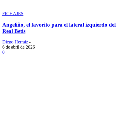
FICHAJES
Angeliño, el favorito para el lateral izquierdo del
Real Betis
Diego Herraiz
-
6 de abril de 2026
0