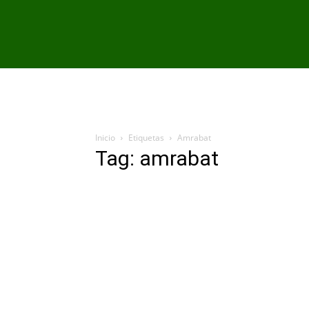
PRIMER EQU
Inicio
Etiquetas
Amrabat
Tag: amrabat