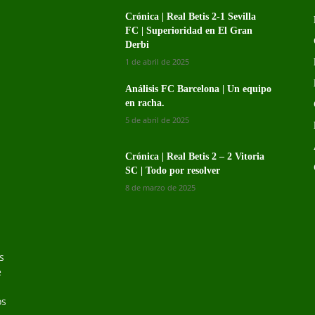
Crónica | Real Betis 2-1 Sevilla
FC | Superioridad en El Gran
Derbi
1 de abril de 2025
Análisis FC Barcelona | Un equipo
en racha.
5 de abril de 2025
Crónica | Real Betis 2 – 2 Vitoria
SC | Todo por resolver
8 de marzo de 2025
s
s
e
os