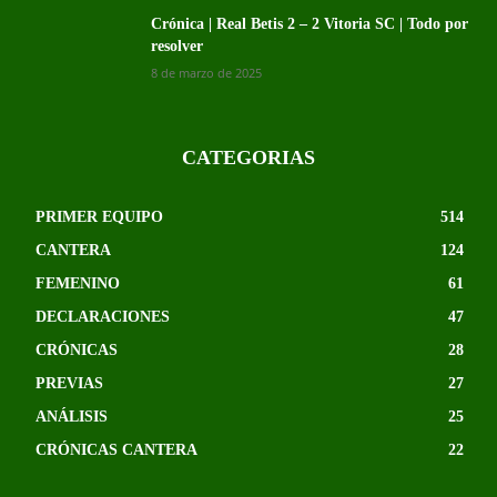
Crónica | Real Betis 2 – 2 Vitoria SC | Todo por
resolver
8 de marzo de 2025
CATEGORIAS
PRIMER EQUIPO
514
CANTERA
124
FEMENINO
61
DECLARACIONES
47
CRÓNICAS
28
PREVIAS
27
ANÁLISIS
25
CRÓNICAS CANTERA
22