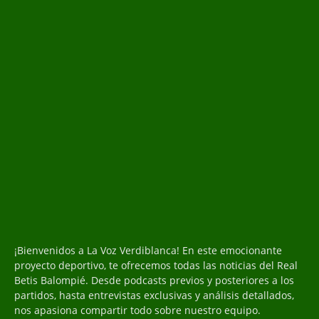
¡Bienvenidos a La Voz Verdiblanca! En este emocionante
proyecto deportivo, te ofrecemos todas las noticias del Real
Betis Balompié. Desde podcasts previos y posteriores a los
partidos, hasta entrevistas exclusivas y análisis detallados,
nos apasiona compartir todo sobre nuestro equipo.