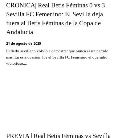
CRONICA| Real Betis Féminas 0 vs 3
Sevilla FC Femenino: El Sevilla deja
fuera al Betis Féminas de la Copa de
Andalucía
21 de agosto de 2025
El derbi sevillano volvió a demostrar que nunca es un partido
más. En esta ocasión, fue el Sevilla FC Femenino el que salió
victorioso,...
PREVIA | Real Betis Féminas vs Sevilla