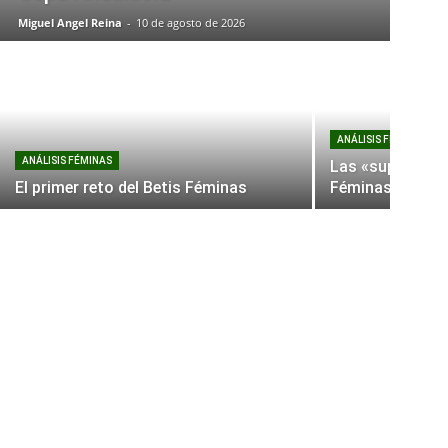
Miguel Angel Reina
-
10 de agosto de 2026
ANÁLISIS FÉMINAS
ANÁLISIS FÉMINAS
Las «supervivien
El primer reto del Betis Féminas
Féminas