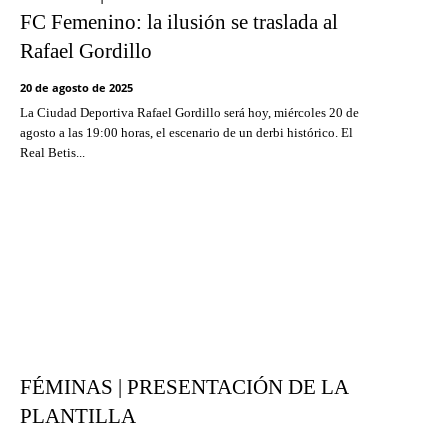
FC Femenino: la ilusión se traslada al
Rafael Gordillo
20 de agosto de 2025
La Ciudad Deportiva Rafael Gordillo será hoy, miércoles 20 de
agosto a las 19:00 horas, el escenario de un derbi histórico. El
Real Betis...
FÉMINAS | PRESENTACIÓN DE LA
PLANTILLA