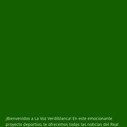
¡Bienvenidos a La Voz Verdiblanca! En este emocionante
proyecto deportivo, te ofrecemos todas las noticias del Real