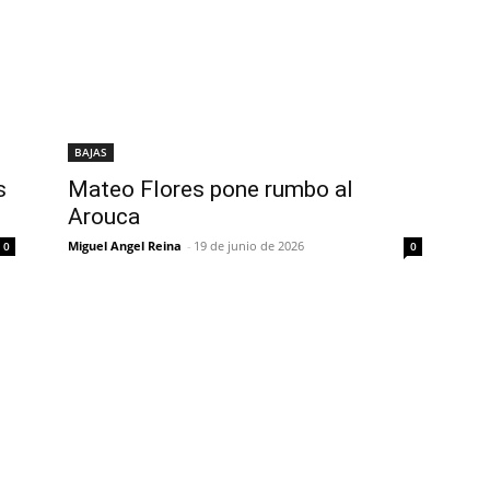
BAJAS
s
Mateo Flores pone rumbo al
Arouca
Miguel Angel Reina
-
19 de junio de 2026
0
0