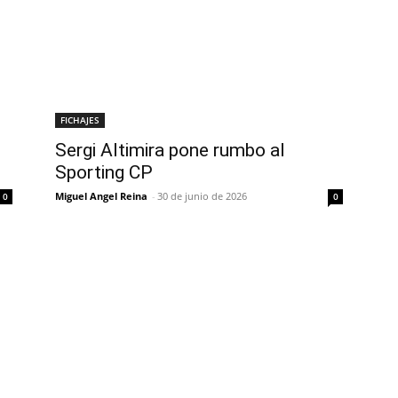
FICHAJES
Sergi Altimira pone rumbo al
Sporting CP
Miguel Angel Reina
-
30 de junio de 2026
0
0