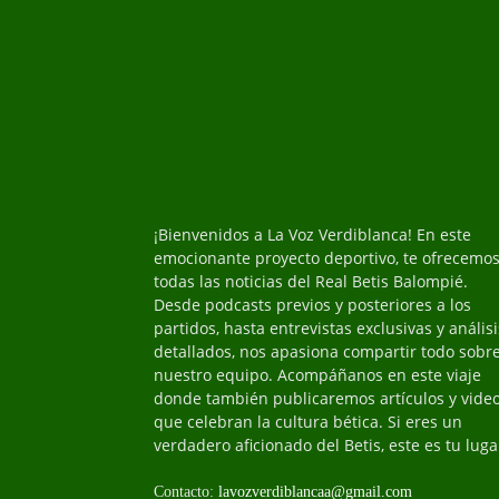
¡Bienvenidos a La Voz Verdiblanca! En este
emocionante proyecto deportivo, te ofrecemo
todas las noticias del Real Betis Balompié.
Desde podcasts previos y posteriores a los
partidos, hasta entrevistas exclusivas y análisi
detallados, nos apasiona compartir todo sobr
nuestro equipo. Acompáñanos en este viaje
donde también publicaremos artículos y vide
que celebran la cultura bética. Si eres un
verdadero aficionado del Betis, este es tu luga
Contacto:
lavozverdiblancaa@gmail.com