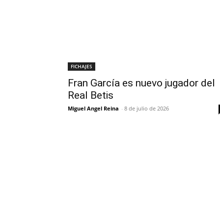
FICHAJES
Fran García es nuevo jugador del
Real Betis
Miguel Angel Reina
-
8 de julio de 2026