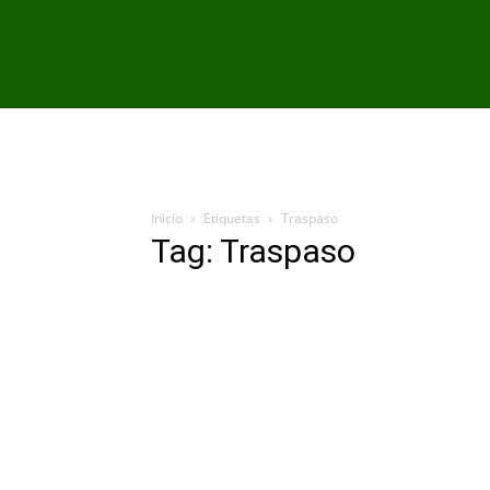
PRIMER EQU
Inicio
Etiquetas
Traspaso
Tag: Traspaso