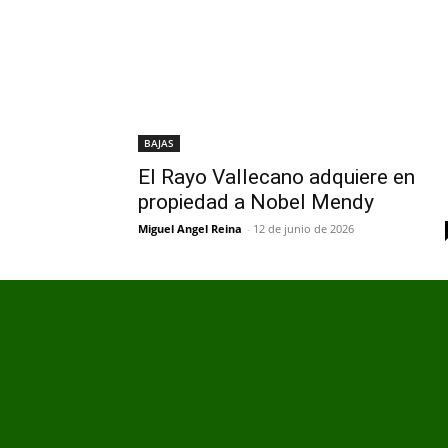
BAJAS
El Rayo Vallecano adquiere en
propiedad a Nobel Mendy
Miguel Angel Reina
-
12 de junio de 2026