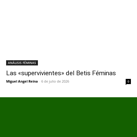
ANÁLISIS FÉMINAS
Las «supervivientes» del Betis Féminas
Miguel Angel Reina
-
6 de julio de 2026
0