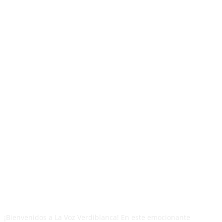
¡Bienvenidos a La Voz Verdiblanca! En este emocionante