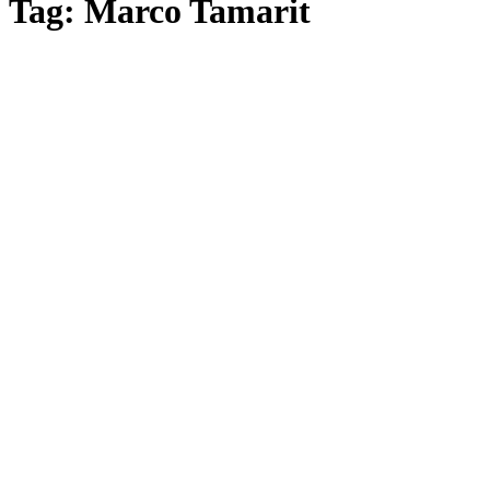
Tag: Marco Tamarit