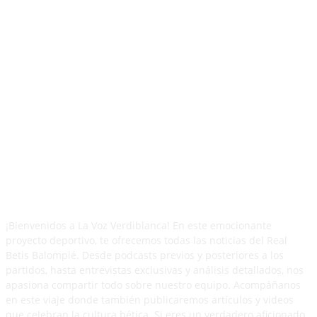
¡Bienvenidos a La Voz Verdiblanca! En este emocionante
proyecto deportivo, te ofrecemos todas las noticias del Real
Betis Balompié. Desde podcasts previos y posteriores a los
partidos, hasta entrevistas exclusivas y análisis detallados, nos
apasiona compartir todo sobre nuestro equipo. Acompáñanos
en este viaje donde también publicaremos artículos y videos
que celebran la cultura bética. Si eres un verdadero aficionado