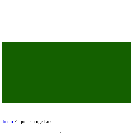
PRIMER EQUIPO
CANTERA
FEMENINO
PODCAS
Inicio
Etiquetas
Jorge Luis