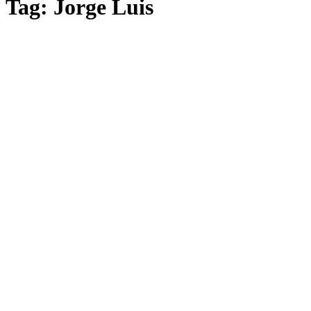
Tag: Jorge Luis