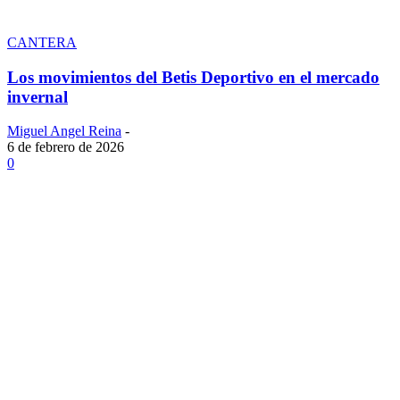
CANTERA
Los movimientos del Betis Deportivo en el mercado
invernal
Miguel Angel Reina
-
6 de febrero de 2026
0