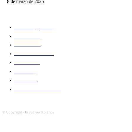
8 de marzo de 2025
CATEGORIAS
PRIMER EQUIPO
514
CANTERA
124
FEMENINO
61
DECLARACIONES
47
CRÓNICAS
28
PREVIAS
27
ANÁLISIS
25
CRÓNICAS CANTERA
22
© Copyright - la voz verdiblanca
POLÍTICA DE COOKIES (UE)