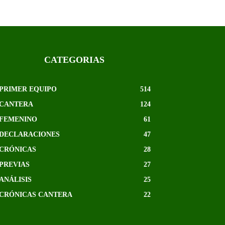
CATEGORIAS
PRIMER EQUIPO
514
CANTERA
124
FEMENINO
61
DECLARACIONES
47
CRÓNICAS
28
PREVIAS
27
ANÁLISIS
25
CRÓNICAS CANTERA
22