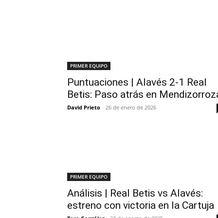
PRIMER EQUIPO
Puntuaciones | Alavés 2-1 Real
Betis: Paso atrás en Mendizorroz
David Prieto
-
26 de enero de 2026
PRIMER EQUIPO
Análisis | Real Betis vs Alavés:
estreno con victoria en la Cartuja