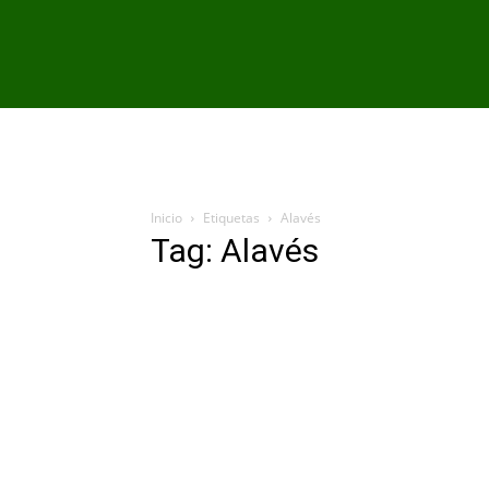
PRIMER EQU
Inicio
Etiquetas
Alavés
Tag: Alavés