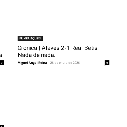
PRIMER EQUIPO
Crónica | Alavés 2-1 Real Betis:
a
Nada de nada.
Miguel Angel Reina
-
26 de enero de 2026
0
0