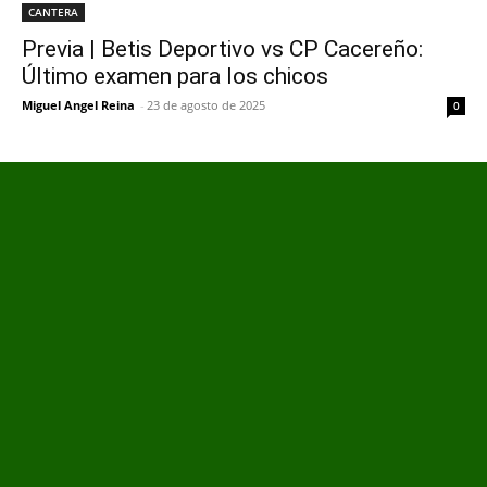
CANTERA
Previa | Betis Deportivo vs CP Cacereño:
Último examen para los chicos
Miguel Angel Reina
-
23 de agosto de 2025
0