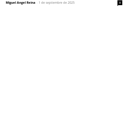
Miguel Angel Reina
-
1 de septiembre de 2025
0